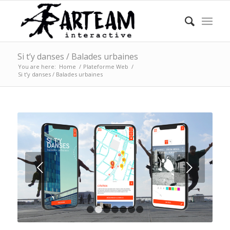
Si t’y danses / Balades urbaines
You are here:
Home
/
Plateforme Web
/
Si t’y danses / Balades urbaines
Next
1
2
3
4
5
6
7