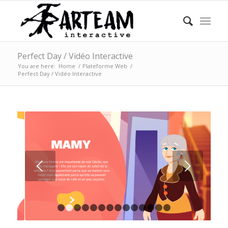
Perfect Day / Vidéo Interactive
You are here:
Home
/
Plateforme Web
/
Perfect Day / Vidéo Interactive
Next
1
2
3
4
5
6
7
8
9
10
11
12
13
14