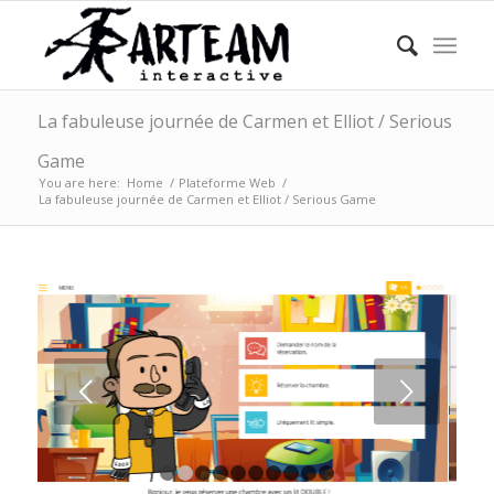
La fabuleuse journée de Carmen et Elliot / Serious
Game
You are here:
Home
/
Plateforme Web
/
La fabuleuse journée de Carmen et Elliot / Serious Game
Next
1
2
3
4
5
6
7
8
9
10